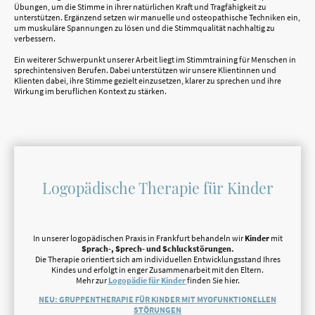
Übungen, um die Stimme in ihrer natürlichen Kraft und Tragfähigkeit zu
unterstützen. Ergänzend setzen wir manuelle und osteopathische Techniken ein,
um muskuläre Spannungen zu lösen und die Stimmqualität nachhaltig zu
verbessern.
Ein weiterer Schwerpunkt unserer Arbeit liegt im Stimmtraining für Menschen in
sprechintensiven Berufen. Dabei unterstützen wir unsere Klientinnen und
Klienten dabei, ihre Stimme gezielt einzusetzen, klarer zu sprechen und ihre
Wirkung im beruflichen Kontext zu stärken.
Logopädische Therapie für Kinder
In unserer logopädischen Praxis in
Frankfurt
behandeln wir
Kinder
mit
Sprach-, Sprech- und Schluckstörungen.
Die Therapie orientiert sich am individuellen Entwicklungsstand Ihres
Kindes und erfolgt in enger Zusammenarbeit mit den Eltern.
Mehr zur
Logopädie für Kinder
finden Sie hier.
NEU: GRUPPENTHERAPIE FÜR KINDER MIT MYOFUNKTIONELLEN
STÖRUNGEN