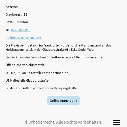
Adresse:
Glauburgstr. 95
60318 Frankfurt
Tel:
069 91509940
hallo@sprachschatz.com
Die Praxis befindet sich im Frankfurter Nordend, direkt angrenzend an das
Holzhausenviertel, in der Glauburgstraße 95 / Ecke Oeder Weg.
Das Parkhaus der Deutschen Bibliothek ist etwa 4 Gehminuten entfernt.
Öffentliche Verkehrsmittel:
U1, U2, U3, U8 Haltestelle Eschenheimer Tor
U5
Haltestelle Glauburgstraße
Buslinie 36
,
Adlerflychtplatz oder Hynspergstraße
Online Anmeldung
©Urheberrecht. Alle Rechte vorbehalten.