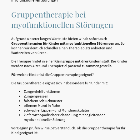
myofunktionellen Störungen
Gruppentherapie bei
myofunktionellen Störungen
Aufgrund unserer langen Warteliste bieten wir ab sofort auch
Gruppentherapien für Kinder mit myofunktionellen Störungen
an. So
können wir deutlich schneller einen Therapieplatz anbieten und
Wartezeiten verkürzen.
Die Therapie findet in einer
Kleingruppe mit drei Kindern
statt. Die Kinder
werden nach Alter und Therapieziel passend zusammengestellt.
Für welche Kinder ist die Gruppentherapie geeignet?
Die Gruppentherapie eignet sich insbesondere für Kinder mit:
Zungenfehlfunktionen
Zungenpressen
falschem Schluckmuster
offenem Mund in Ruhe
schwacher Lippen- und Mundmuskulatur
kieferorthopädischer Behandlung mit begleitender
myofunktioneller Störung
Vor Beginn prüfen wir selbstverständlich, ob die Gruppentherapie für Ihr
Kind geeignet ist.