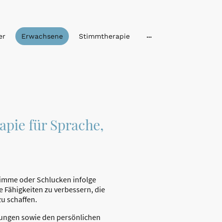
er
Erwachsene
Stimmtherapie
apie für Sprache,
timme oder Schlucken infolge
e Fähigkeiten zu verbessern, die
u schaffen.
nkungen sowie den persönlichen